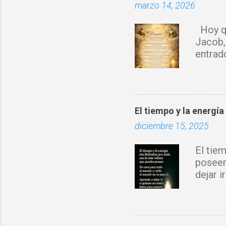
marzo 14, 2026
r
i
Hoy qu
o
Jacob,
s
entrad
sobre 
Espírit
rompo 
obra d
El tiempo y la energía
con tu 
diciembre 15, 2025
fortale
donde 
El tie
prospe
poseer
nuevo 
dejar 
Jesucr