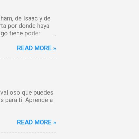
ham, de Isaac y de
rta por donde haya
igo tiene poder
y que el fuego del
 del Cordero de Dios,
READ MORE »
 maldición. Toda
o, Señor. Cúbreme
 y mi espíritu
anto, hoy hay gozo. Y
 forjada contra mí
s valioso que puedes
ienza un tiempo
s para ti. Aprende a
os por la sangre de
READ MORE »