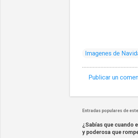
Imagenes de Navid
Publicar un comen
C
o
m
e
Entradas populares de este
n
¿Sabías que cuando es
t
y poderosa que rompe
a