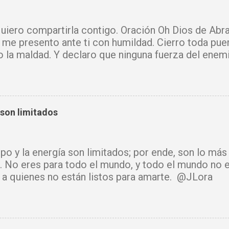
iero compartirla contigo. Oración Oh Dios de Abra
 me presento ante ti con humildad. Cierro toda pue
o la maldad. Y declaro que ninguna fuerza del enem
mi vida. Que tus ángeles guerreros cuiden mi hogar 
u Santo purifique todo a mi alrededor. Por el poder
cadenas, destruyo amarres y anulo toda palabra de
e hechicería, envidia o depresión, envíala al abism
 son limitados
luz y tu paz. Declaro mi mente libre, mi cuerpo sano
cido. Donde había temor, hoy hay fe. Donde había ll
había confusión, hoy reina tu sabiduría. Ningún arma
mpo y la energía son limitados; por ende, son lo má
rará. Hoy se cierra todo ciclo de oscuridad y com
. No eres para todo el mundo, y todo el mundo no e
de luz y bendición. Mi vida y mi hogar están cubiert
ir a quienes no están listos para amarte. @JLora
isto. Amén.