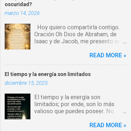
oscuridad?
r
marzo 14, 2026
i
o
Hoy quiero compartirla contigo.
s
Oración Oh Dios de Abraham, de
Isaac y de Jacob, me presento ante
ti con humildad. Cierro toda puerta
por donde haya entrado la maldad.
READ MORE »
Y declaro que ninguna fuerza del
enemigo tiene poder sobre mi vida.
El tiempo y la energía son limitados
Que tus ángeles guerreros cuiden
diciembre 15, 2025
mi hogar y que el fuego del Espíritu
Santo purifique todo a mi
El tiempo y la energía son
alrededor. Por el poder del Cordero
limitados; por ende, son lo más
de Dios, rompo cadenas, destruyo
valioso que puedes poseer. No
amarres y anulo toda palabra de
eres para todo el mundo, y todo el
maldición. Toda obra de hechicería,
mundo no es para ti. Aprende a
READ MORE »
envidia o depresión, envíala al