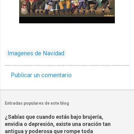
Imagenes de Navidad
Publicar un comentario
C
o
m
Entradas populares de este blog
e
n
¿Sabías que cuando estás bajo brujería,
t
envidia o depresión, existe una oración tan
a
antigua y poderosa que rompe toda