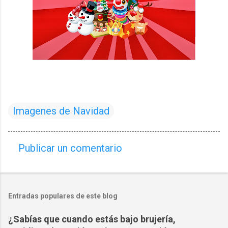
Imagenes de Navidad
Publicar un comentario
C
o
m
Entradas populares de este blog
e
n
¿Sabías que cuando estás bajo brujería,