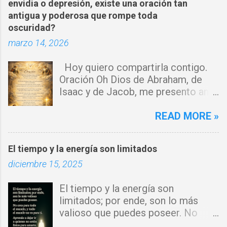
t
envidia o depresión, existe una oración tan
a
antigua y poderosa que rompe toda
oscuridad?
r
marzo 14, 2026
i
o
Hoy quiero compartirla contigo.
s
Oración Oh Dios de Abraham, de
Isaac y de Jacob, me presento ante
ti con humildad. Cierro toda puerta
por donde haya entrado la maldad.
READ MORE »
Y declaro que ninguna fuerza del
enemigo tiene poder sobre mi vida.
El tiempo y la energía son limitados
Que tus ángeles guerreros cuiden
diciembre 15, 2025
mi hogar y que el fuego del Espíritu
Santo purifique todo a mi
El tiempo y la energía son
alrededor. Por el poder del Cordero
limitados; por ende, son lo más
de Dios, rompo cadenas, destruyo
valioso que puedes poseer. No
amarres y anulo toda palabra de
eres para todo el mundo, y todo el
maldición. Toda obra de hechicería,