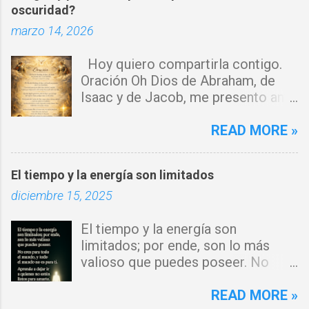
oscuridad?
r
marzo 14, 2026
i
o
Hoy quiero compartirla contigo.
s
Oración Oh Dios de Abraham, de
Isaac y de Jacob, me presento ante
ti con humildad. Cierro toda puerta
por donde haya entrado la maldad.
READ MORE »
Y declaro que ninguna fuerza del
enemigo tiene poder sobre mi vida.
El tiempo y la energía son limitados
Que tus ángeles guerreros cuiden
diciembre 15, 2025
mi hogar y que el fuego del Espíritu
Santo purifique todo a mi
El tiempo y la energía son
alrededor. Por el poder del Cordero
limitados; por ende, son lo más
de Dios, rompo cadenas, destruyo
valioso que puedes poseer. No
amarres y anulo toda palabra de
eres para todo el mundo, y todo el
maldición. Toda obra de hechicería,
mundo no es para ti. Aprende a
READ MORE »
envidia o depresión, envíala al