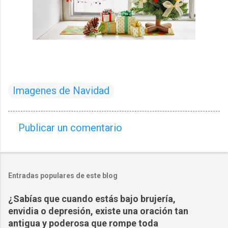
Imagenes de Navidad
Publicar un comentario
C
o
m
Entradas populares de este blog
e
n
¿Sabías que cuando estás bajo brujería,
t
envidia o depresión, existe una oración tan
a
antigua y poderosa que rompe toda