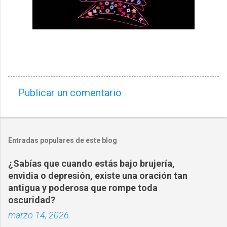
Publicar un comentario
C
o
m
Entradas populares de este blog
e
n
¿Sabías que cuando estás bajo brujería,
t
envidia o depresión, existe una oración tan
a
antigua y poderosa que rompe toda
oscuridad?
r
marzo 14, 2026
i