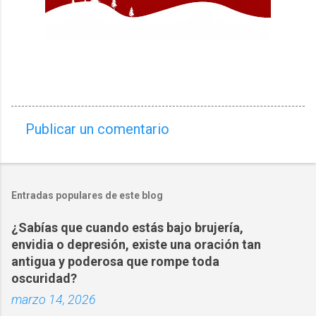
Publicar un comentario
C
o
m
Entradas populares de este blog
e
n
¿Sabías que cuando estás bajo brujería,
t
envidia o depresión, existe una oración tan
a
antigua y poderosa que rompe toda
oscuridad?
r
marzo 14, 2026
i