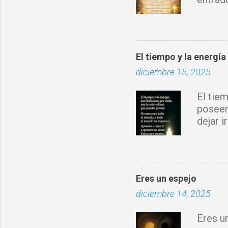
sobre 
Espírit
rompo 
obra d
El tiempo y la energía
con tu 
diciembre 15, 2025
fortale
donde 
El tie
prospe
poseer
nuevo 
dejar 
Jesucr
Eres un espejo
diciembre 14, 2025
Eres u