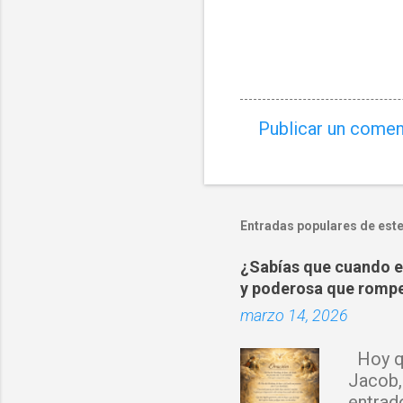
Publicar un comen
C
o
m
e
Entradas populares de este
n
¿Sabías que cuando es
t
y poderosa que rompe
a
marzo 14, 2026
r
i
Hoy qu
o
Jacob,
s
entrad