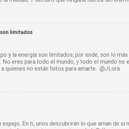
mi vida. Que tus ángeles guerreros cuiden mi hogar 
u Santo purifique todo a mi alrededor. Por el poder
cadenas, destruyo amarres y anulo toda palabra de
e hechicería, envidia o depresión, envíala al abism
 son limitados
luz y tu paz. Declaro mi mente libre, mi cuerpo sano
cido. Donde había temor, hoy hay fe. Donde había ll
había confusión, hoy reina tu sabiduría. Ningún arma
mpo y la energía son limitados; por ende, son lo má
rará. Hoy se cierra todo ciclo de oscuridad y com
. No eres para todo el mundo, y todo el mundo no e
de luz y bendición. Mi vida y mi hogar están cubiert
ir a quienes no están listos para amarte. @JLora
isto. Amén.
n espejo. En ti, unos descubrirán lo que aman de sí 