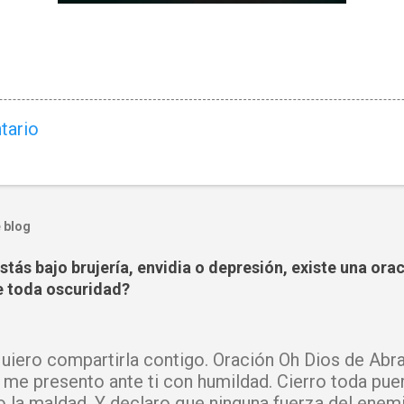
tario
 blog
tás bajo brujería, envidia o depresión, existe una ora
 toda oscuridad?
iero compartirla contigo. Oración Oh Dios de Abra
 me presento ante ti con humildad. Cierro toda pue
o la maldad. Y declaro que ninguna fuerza del enem