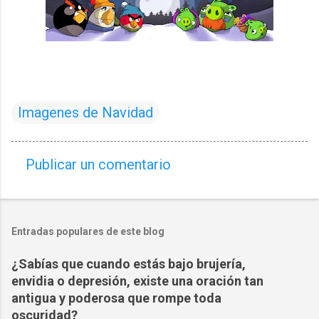
Imagenes de Navidad
Publicar un comentario
C
o
m
Entradas populares de este blog
e
n
¿Sabías que cuando estás bajo brujería,
t
envidia o depresión, existe una oración tan
a
antigua y poderosa que rompe toda
oscuridad?
r