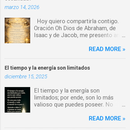
marzo 14, 2026
i
o
Hoy quiero compartirla contigo.
s
Oración Oh Dios de Abraham, de
Isaac y de Jacob, me presento ante
ti con humildad. Cierro toda puerta
por donde haya entrado la maldad.
READ MORE »
Y declaro que ninguna fuerza del
enemigo tiene poder sobre mi vida.
El tiempo y la energía son limitados
Que tus ángeles guerreros cuiden
diciembre 15, 2025
mi hogar y que el fuego del Espíritu
Santo purifique todo a mi
El tiempo y la energía son
alrededor. Por el poder del Cordero
limitados; por ende, son lo más
de Dios, rompo cadenas, destruyo
valioso que puedes poseer. No
amarres y anulo toda palabra de
eres para todo el mundo, y todo el
maldición. Toda obra de hechicería,
mundo no es para ti. Aprende a
READ MORE »
envidia o depresión, envíala al
dejar ir a quienes no están listos
abismo, Señor. Cúbreme con tu luz